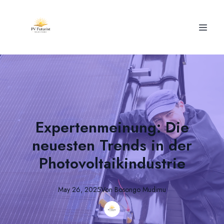
Expertenmeinung: Die
neuesten Trends in der
Photovoltaikindustrie
May 26, 2025
Von
Bosongo
Mudimu