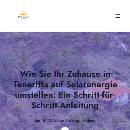
Wie Sie Ihr Zuhause in
Teneriffa auf Solarenergie
umstellen: Ein Schritt-für-
Schritt-Anleitung
Jan 18, 2026
Von
Bosongo
Mudimu