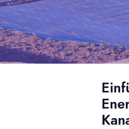
Einf
Ener
Kana