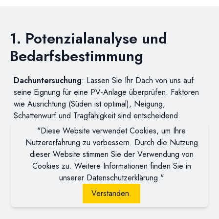
1. Potenzialanalyse und
Bedarfsbestimmung
Dachuntersuchung
: Lassen Sie Ihr Dach von uns auf
seine Eignung für eine PV-Anlage überprüfen. Faktoren
wie Ausrichtung (Süden ist optimal), Neigung,
Schattenwurf und Tragfähigkeit sind entscheidend.
Eigenverbrauch
: Analysieren Sie Ihren aktuellen
"Diese Website verwendet Cookies, um Ihre
Stromverbrauch. Wie viel Strom verbrauchen Sie
Nutzererfahrung zu verbessern. Durch die Nutzung
tatsächlich? Je höher Ihr Eigenverbrauch, desto schneller
dieser Website stimmen Sie der Verwendung von
amortisiert sich Ihre Anlage.
Cookies zu. Weitere Informationen finden Sie in
Fördermöglichkeiten
: Informieren Sie sich über aktuelle
unserer Datenschutzerklärung."
Förderprogramme oder lassen Sie sich von uns beraten.
Verstanden.
Diese können die Investitionskosten deutlich senken.