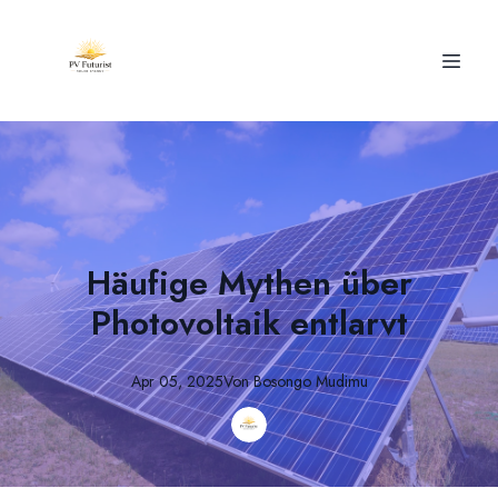
Häufige Mythen über
Photovoltaik entlarvt
Apr 05, 2025
Von
Bosongo
Mudimu